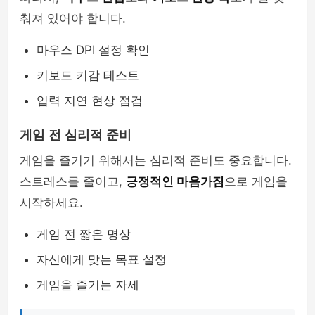
춰져 있어야 합니다.
마우스 DPI 설정 확인
키보드 키감 테스트
입력 지연 현상 점검
게임 전 심리적 준비
게임을 즐기기 위해서는 심리적 준비도 중요합니다.
스트레스를 줄이고,
긍정적인 마음가짐
으로 게임을
시작하세요.
게임 전 짧은 명상
자신에게 맞는 목표 설정
게임을 즐기는 자세