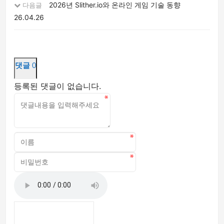
2026년 Slither.io와 온라인 게임 기술 동향
다음글
26.04.26
댓글
0
등록된 댓글이 없습니다.