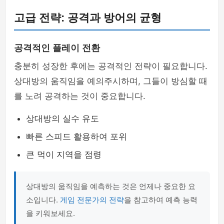
고급 전략: 공격과 방어의 균형
공격적인 플레이 전환
충분히 성장한 후에는 공격적인 전략이 필요합니다.
상대방의 움직임을 예의주시하며, 그들이 방심할 때
를 노려 공격하는 것이 중요합니다.
상대방의 실수 유도
빠른 스피드 활용하여 포위
큰 먹이 지역을 점령
상대방의 움직임을 예측하는 것은 언제나 중요한 요
소입니다.
게임 전문가의 전략
을 참고하여 예측 능력
을 키워보세요.