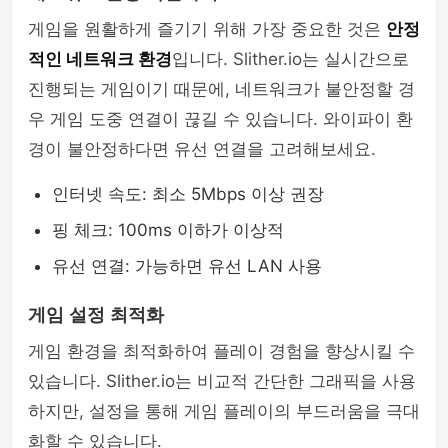
게임을 원활하게 즐기기 위해 가장 중요한 것은
안정
적인 네트워크 환경
입니다. Slither.io는 실시간으로
진행되는 게임이기 때문에, 네트워크가 불안정할 경
우 게임 도중 연결이 끊길 수 있습니다. 와이파이 환
경이 불안정하다면 유선 연결을 고려해보세요.
인터넷 속도: 최소 5Mbps 이상 권장
핑 체크: 100ms 이하가 이상적
유선 연결: 가능하면 유선 LAN 사용
게임 설정 최적화
게임 환경을 최적화하여 플레이 경험을 향상시킬 수
있습니다. Slither.io는 비교적 간단한 그래픽을 사용
하지만, 설정을 통해 게임 플레이의 부드러움을 극대
화할 수 있습니다.