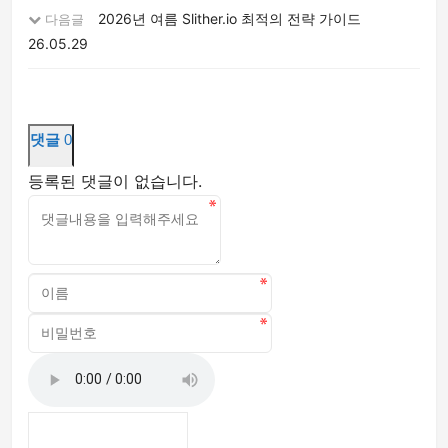
2026년 여름 Slither.io 최적의 전략 가이드
다음글
26.05.29
댓글
0
등록된 댓글이 없습니다.