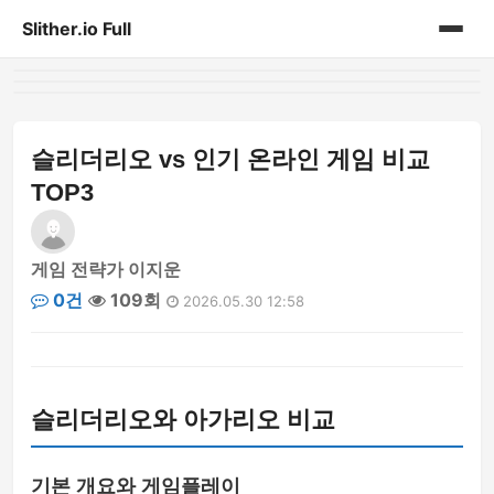
Slither.io Full
홈
게시판
슬리더리오 vs 인기 온라인 게임 비교
TOP3
게임 전략가 이지운
0건
109회
2026.05.30 12:58
슬리더리오와 아가리오 비교
기본 개요와 게임플레이