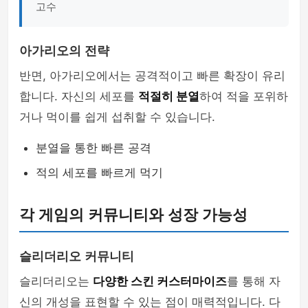
고수
아가리오의 전략
반면, 아가리오에서는 공격적이고 빠른 확장이 유리
합니다. 자신의 세포를
적절히 분열
하여 적을 포위하
거나 먹이를 쉽게 섭취할 수 있습니다.
분열을 통한 빠른 공격
적의 세포를 빠르게 먹기
각 게임의 커뮤니티와 성장 가능성
슬리더리오 커뮤니티
슬리더리오는
다양한 스킨 커스터마이즈
를 통해 자
신의 개성을 표현할 수 있는 점이 매력적입니다. 다