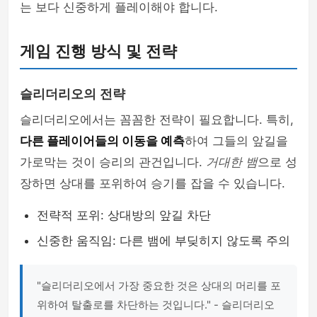
는 보다 신중하게 플레이해야 합니다.
게임 진행 방식 및 전략
슬리더리오의 전략
슬리더리오에서는 꼼꼼한 전략이 필요합니다. 특히,
다른 플레이어들의 이동을 예측
하여 그들의 앞길을
가로막는 것이 승리의 관건입니다.
거대한 뱀
으로 성
장하면 상대를 포위하여 승기를 잡을 수 있습니다.
전략적 포위: 상대방의 앞길 차단
신중한 움직임: 다른 뱀에 부딪히지 않도록 주의
"슬리더리오에서 가장 중요한 것은 상대의 머리를 포
위하여 탈출로를 차단하는 것입니다." - 슬리더리오