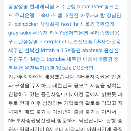
동양생명
현대캐피탈
제주은행
boomaster
링크란
트
우리은행
고속버스 앱
대전진
아주캐피탈
강남안
과
coinpicker
삼성화재
hostlife
서울외국환중개
grayraukv
세종진
키움YES저축은행
우리종합금융
푸르덴셜생명
enterplanet
렌즈삽입술
DB자산운용
제주진
전북진
idttab
aiii
SK증권
abctesol
울산진
구인구직
iM뱅크
toptube
제주진
미래에셋증권
전
북은행
유진투자증권
10cafe
DGB생명
기관투자자에게 배정했습니다. NH투자증권은 법령
과 규정을 무시하고 대한민국 공모주 시장을 망치는
진행하고 있는 증권사입니다. 이전 글에서 밝혔듯 파
두로 인해 이후 상장하는 기업들의 활로를 막았고 자
녀계좌 매도 불가능 미성년자 출금 불가능 이라서
NH투자증권당진센터 방문하게 되었답니다. 은행 증
권사 영업시간이 8시부터 시작되어 아침시간에 움직