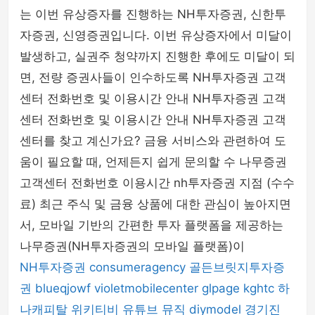
는 이번 유상증자를 진행하는 NH투자증권, 신한투
자증권, 신영증권입니다. 이번 유상증자에서 미달이
발생하고, 실권주 청약까지 진행한 후에도 미달이 되
면, 전량 증권사들이 인수하도록 NH투자증권 고객
센터 전화번호 및 이용시간 안내 NH투자증권 고객
센터 전화번호 및 이용시간 안내 NH투자증권 고객
센터를 찾고 계신가요? 금융 서비스와 관련하여 도
움이 필요할 때, 언제든지 쉽게 문의할 수 나무증권
고객센터 전화번호 이용시간 nh투자증권 지점 (수수
료) 최근 주식 및 금융 상품에 대한 관심이 높아지면
서, 모바일 기반의 간편한 투자 플랫폼을 제공하는
나무증권(NH투자증권의 모바일 플랫폼)이
NH투자증권
consumeragency
골든브릿지투자증
권
blueqjowf
violetmobilecenter
glpage
kghtc
하
나캐피탈
위키티비
유튜브 뮤직
diymodel
경기진