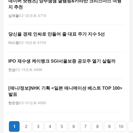
네이버 숏텐츠] 양주잼잼 글램핑&카라반 크리스마스 여행
지 추천
심재율
02-20
조회 4719
당신을 경제 인싸로 만들어 줄 대표 주가 지수 5선
마시원
02-16
조회 4709
IPO 재수생 케이뱅크 SGI서울보증 공모주 열기 살릴까
천섭
02-15
조회 4698
[애니/정보]NHK 기획 <일본 애니메이션 베스트 TOP 100>
발표
한은영
03-01
조회 4695
끝
1
2
3
4
5
6
7
8
9
10