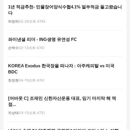
1년 적금추천- 민물장어양식수협4.1% 얼쑤적금 들고왔습니
다
하정하
02-24
조회 4745
파이낸셜 리더 - ING생명 유연성 FC
손택수
02-13
조회 4741
KOREA Exodus 한국장을 떠나자 : 아주캐피탈 vs 미국
BDC
한정현
04-15
조회 4741
[어바웃 C] 조재민 신한자산운용 대표, 임기 마지막 해 역
점...
차상태
03-13
조회 4721