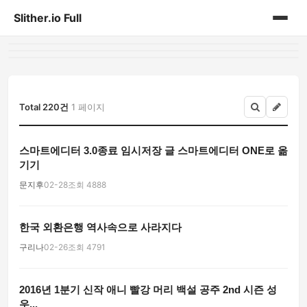
Slither.io Full
홈
게시판
Total 220건
1 페이지
스마트에디터 3.0종료 임시저장 글 스마트에디터 ONE로 옮
기기
문지후
02-28
조회 4888
한국 외환은행 역사속으로 사라지다
구리나
02-26
조회 4791
2016년 1분기 신작 애니 빨강 머리 백설 공주 2nd 시즌 성
우...