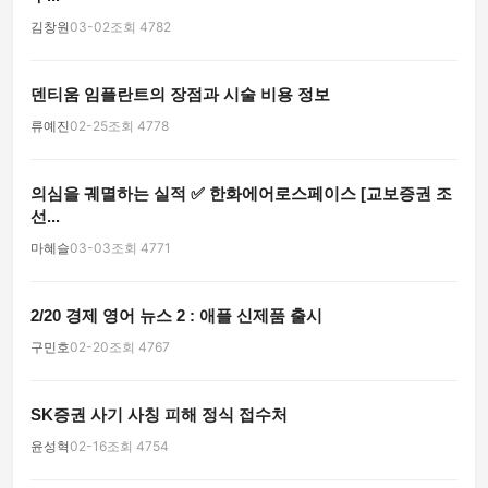
김창원
03-02
조회 4782
덴티움 임플란트의 장점과 시술 비용 정보
류예진
02-25
조회 4778
의심을 궤멸하는 실적 ✅ 한화에어로스페이스 [교보증권 조
선...
마혜슬
03-03
조회 4771
2/20 경제 영어 뉴스 2 : 애플 신제품 출시
구민호
02-20
조회 4767
SK증권 사기 사칭 피해 정식 접수처
윤성혁
02-16
조회 4754