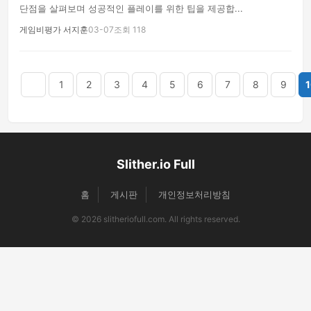
단점을 살펴보며 성공적인 플레이를 위한 팁을 제공합...
게임비평가 서지훈
03-07
조회 118
음
맨끝
1
2
3
4
5
6
7
8
9
1
Slither.io Full
홈
게시판
개인정보처리방침
© 2026 slitheriofull.com. All rights reserved.