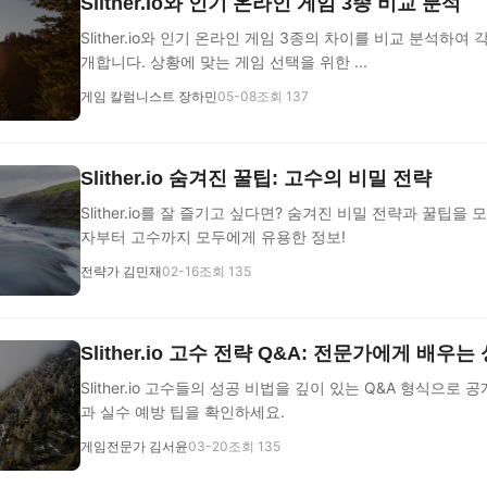
Slither.io와 인기 온라인 게임 3종 비교 분석
Slither.io와 인기 온라인 게임 3종의 차이를 비교 분석하여
개합니다. 상황에 맞는 게임 선택을 위한 ...
게임 칼럼니스트 장하민
05-08
조회 137
Slither.io 숨겨진 꿀팁: 고수의 비밀 전략
Slither.io를 잘 즐기고 싶다면? 숨겨진 비밀 전략과 꿀팁을
자부터 고수까지 모두에게 유용한 정보!
전략가 김민재
02-16
조회 135
Slither.io 고수 전략 Q&A: 전문가에게 배우는
Slither.io 고수들의 성공 비법을 깊이 있는 Q&A 형식으로 
과 실수 예방 팁을 확인하세요.
게임전문가 김서윤
03-20
조회 135