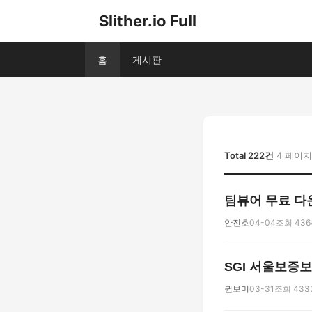
Slither.io Full
홈
게시판
Total 222건
4 페이지
팀뷰어 무료 다
안진호
04-04
조회 436
SGI 서울보증보
권보미
03-31
조회 433