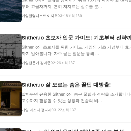
부터 고급자까지, 흔히 저지르는 실수를 분...
게임컬럼니스트 이지호
03-18
조회 139
Slither.io 초보자 입문 가이드: 기초부터 전략
Slither.io의 초보자를 위한 가이드. 게임의 기초 개념부터 
까지 알아봅니다. 자주 묻는 질문을 통해 ...
게임전문가 김예준
02-26
조회 137
Slither.io 잘 모르는 숨은 꿀팁 대방출!
알아두면 유용한 Slither.io의 숨은 꿀팁과 전략을 소개합니
고수까지 활용할 수 있는 성장과 전술의 비...
게임 마스터 정나래
03-22
조회 137